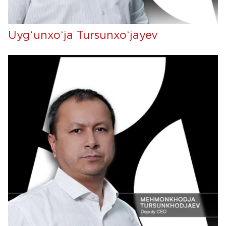
Uyg‘unxo‘ja Tursunxo‘jayev