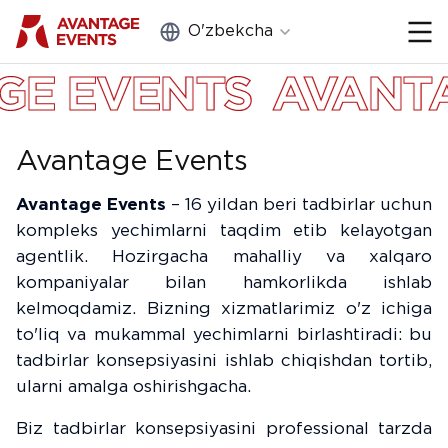
O'zbekcha
Yopish
NTAGE EVENTS
AVA
Portfolio
Xizmatlar
Avantage Events
Biz haqimizda
Avantage Events
– 16 yildan beri tadbirlar uchun
kompleks yechimlarni taqdim etib kelayotgan
Texnika va mebel ijarasi
agentlik. Hozirgacha mahalliy va xalqaro
kompaniyalar bilan hamkorlikda ishlab
Blog
kelmoqdamiz. Bizning xizmatlarimiz o'z ichiga
Aloqa
to'liq va mukammal yechimlarni birlashtiradi: bu
tadbirlar konsepsiyasini ishlab chiqishdan tortib,
ularni amalga oshirishgacha.
Bog'lanish
Biz tadbirlar konsepsiyasini professional tarzda