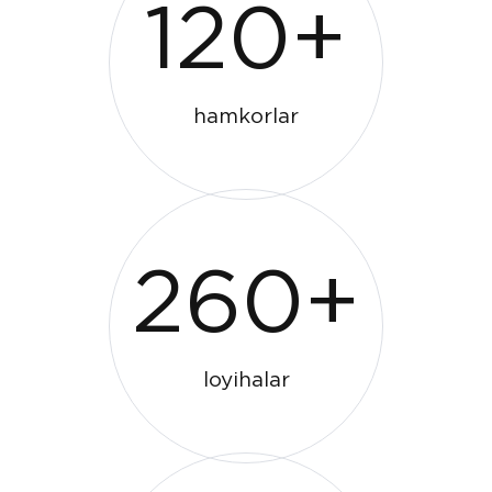
120+
hamkorlar
260+
loyihalar